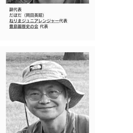
​副代表
だぼだ（岡田英昭）
​ねりまジュニアレンジャー
代表
豊島園歴史の会
代表