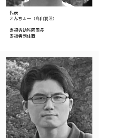
​代表
えんちょー（髙山潤照）
寿福寺幼稚園園長
​寿福寺副住職