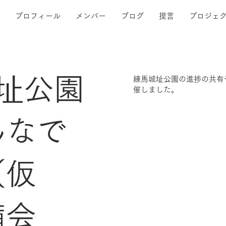
プロフィール
メンバー
ブログ
提言
プロジェ
址公園
練馬城址公園の進捗の共有
催しました。
んなで
（仮
備会