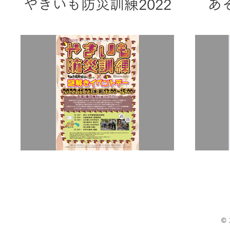
やきいも防災訓練2022
あ
©